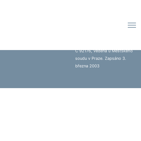
Welcome to WordPress. This is your first post. Edit or
delete it, then start writing!
© POZIS-BAU s.r.o. 2026
IČ: 26764741. Spisová značka:
C 92176, vedená u Městského
soudu v Praze. Zapsáno 3.
března 2003